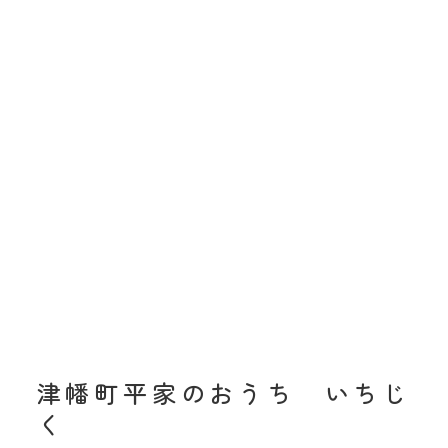
津幡町平家のおうち いちじ
く