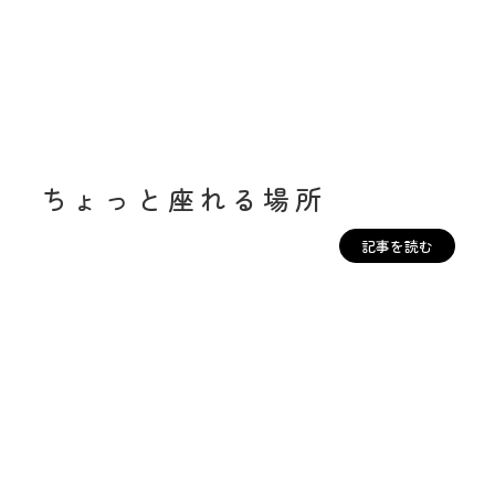
ちょっと座れる場所
記事を読む