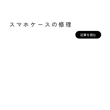
スマホケースの修理
記事を読む