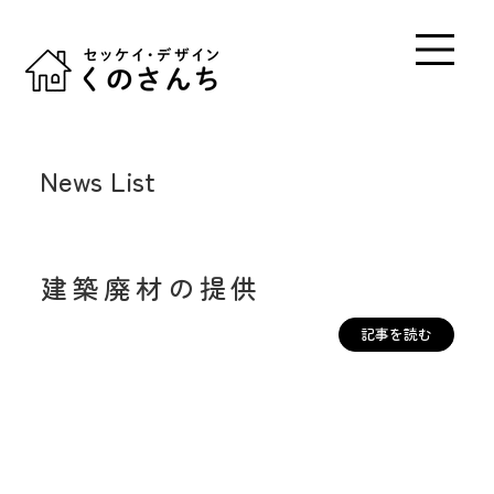
News List
建築廃材の提供
記事を読む