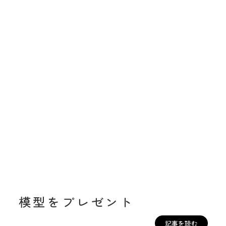
模型をプレゼント
記事を読む