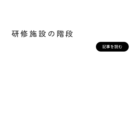
研修施設の階段
記事を読む