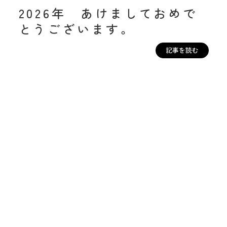
2026年 あけましておめで
とうございます。
記事を読む